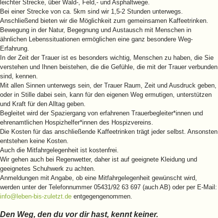
leichter Strecke, über Wald-, Feld,- und Asphaltwege.
Bei einer Strecke von ca. 5km sind wir 1,5-2 Stunden unterwegs.
Anschließend bieten wir die Möglichkeit zum gemeinsamen Kaffeetrinken.
Bewegung in der Natur, Begegnung und Austausch mit Menschen in
ähnlichen Lebenssituationen ermöglichen eine ganz besondere Weg-
Erfahrung.
In der Zeit der Trauer ist es besonders wichtig, Menschen zu haben, die Sie
verstehen und Ihnen beistehen, die die Gefühle, die mit der Trauer verbunden
sind, kennen.
Mit allen Sinnen unterwegs sein, der Trauer Raum, Zeit und Ausdruck geben,
oder in Stille dabei sein, kann für den eigenen Weg ermutigen, unterstützen
und Kraft für den Alltag geben.
Begleitet wird der Spaziergang von erfahrenen Trauerbegleiter*innen und
ehrenamtlichen Hospizhelfer*innen des Hospizvereins.
Die Kosten für das anschließende Kaffeetrinken trägt jeder selbst. Ansonsten
entstehen keine Kosten.
Auch die Mitfahrgelegenheit ist kostenfrei.
Wir gehen auch bei Regenwetter, daher ist auf geeignete Kleidung und
geeignetes Schuhwerk zu achten.
Anmeldungen mit Angabe, ob eine Mitfahrgelegenheit gewünscht wird,
werden unter der Telefonnummer 05431/92 63 697 (auch AB) oder per E-Mail:
info@leben-bis-zuletzt.de
entgegengenommen.
Den Weg, den du vor dir hast, kennt keiner.