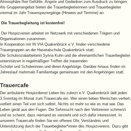
Atmosphäre Ihre Gefühle, Ängste und Gedanken zum Ausdruck zu bringen.
Als Gruppenangebot bieten die Trauerbegleiterinnen und Trauerbegleiter
viermal im Jahr Trauerspaziergänge (Hinweis auf Termine) an.
Die Trauerbegleitung ist kostenfrei!
Der Hospizverein arbeitet im Netzwerk mit verschiedenen Trägern und
Organisationen zusammen.
In Kooperation mit IN VIA Quakenbrück e.V. finden verschiedene
Trauergruppen an der Hasetalschule Quakenbrück statt.
Die Schulsozialarbeiterin Sylvia Kuhn und die ehrenamtlichen Trauerbegleiter
unterstützen in regelmäßigen Treffen die trauernden
Schüler und Schülerinnen und deren Angehörige. Darüber hinaus finden im
Jahreslauf mehrmals Familientage gemeinsam mit den Angehörigen statt.
Trauercafe
Der ambulante Hospizdienst Leben bis zuletzt e.V. Quakenbrück lädt jeden
3.Sonntag im Monat zum Trauercafe ein. Wer einen lieben Menschen verliert,
verliert einen Teil von sich selbst. Nichts ist mehr so wie es mal war. Das
Leben gerät aus den Fugen. Die Sehnsucht nach den Verlorenen schmerzt
und es scheint, dass niemand es versteht und sich dafür interessiert. In
unserem Trauercafe finden Sie ein offenes Ohr, Verständnis und
Unterstützung durch die Trauerbegleiter*innen des Hospizvereins. Dazu gibt