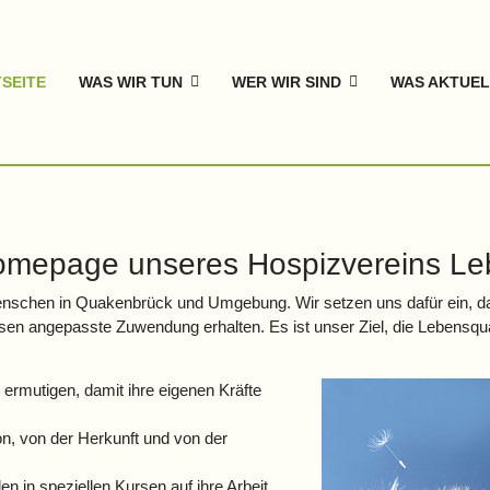
SEITE
WAS WIR TUN
WER WIR SIND
WAS AKTUEL
omepage unseres Hospizvereins Lebe
ür Menschen in Quakenbrück und Umgebung. Wir setzen uns dafür ei
sen angepasste Zuwendung erhalten. Es ist unser Ziel, die Lebensqual
 ermutigen, damit ihre eigenen Kräfte
on, von der Herkunft und von der
n in speziellen Kursen auf ihre Arbeit